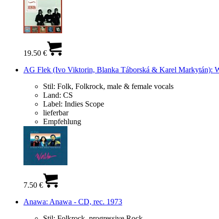
19.50 €
AG Flek (Ivo Viktorin, Blanka Táborská & Karel Markytán): W
Stil:
Folk, Folkrock, male & female vocals
Land:
CS
Label:
Indies Scope
lieferbar
Empfehlung
7.50 €
Anawa: Anawa - CD, rec. 1973
Stil:
Folkrock, progressive Rock