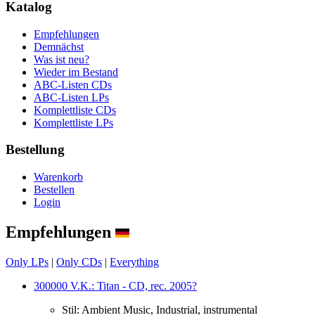
Katalog
Empfehlungen
Demnächst
Was ist neu?
Wieder im Bestand
ABC-Listen CDs
ABC-Listen LPs
Komplettliste CDs
Komplettliste LPs
Bestellung
Warenkorb
Bestellen
Login
Empfehlungen
Only LPs
|
Only CDs
|
Everything
300000 V.K.: Titan - CD, rec. 2005?
Stil:
Ambient Music, Industrial, instrumental