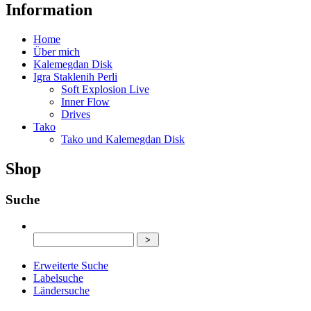
Information
Home
Über mich
Kalemegdan Disk
Igra Staklenih Perli
Soft Explosion Live
Inner Flow
Drives
Tako
Tako und Kalemegdan Disk
Shop
Suche
Erweiterte Suche
Labelsuche
Ländersuche