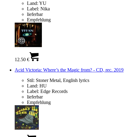
Land:
YU
Label:
Nika
lieferbar
Empfehlung
12.50 €
Acid Victoria: Where’s the Magic from? - CD, rec. 2019
Stil:
Stoner Metal, English lyrics
Land:
HU
Label:
Edge Records
lieferbar
Empfehlung