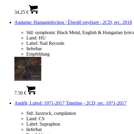
34.25 €
Andartar: Humaninfection / Ébredő enyészet - 2CD, rec. 2018
Stil:
symphonic Black Metal, English & Hungarian lyrics
Land:
HU
Label:
Nail Records
lieferbar
Empfehlung
7.50 €
Andršt, Luboš: 1971-2017 Timeline - 2CD, rec. 1971-2017
Stil:
Jazzrock, compilation
Land:
CS
Label:
Supraphon
lieferbar