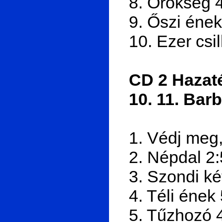
8. Örökség 
9. Őszi ének
10. Ezer csi
CD 2 Hazaté
10. 11. Bar
1. Védj meg,
2. Népdal 2
3. Szondi ké
4. Téli ének
5. Tűzhozó 