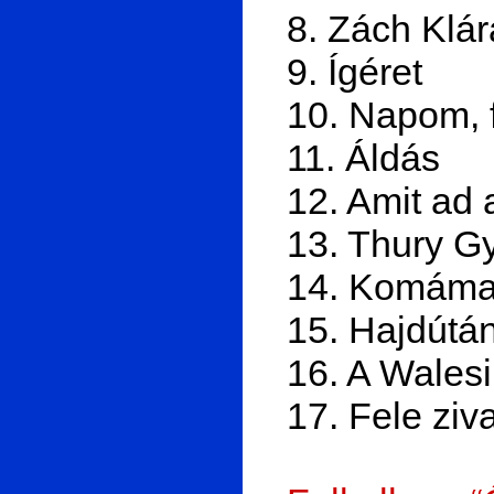
8. Zách Klár
9. Ígéret
10. Napom,
11. Áldás
12. Amit ad 
13. Thury Gy
14. Komáma
15. Hajdútá
16. A Walesi
17. Fele ziva