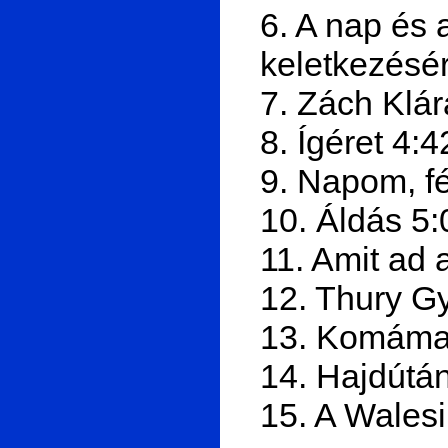
6. A nap és 
keletkezésér
7. Zách Klár
8. Ígéret 4:4
9. Napom, f
10. Áldás 5:
11. Amit ad 
12. Thury Gy
13. Komáma
14. Hajdútá
15. A Walesi