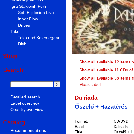
Igra Staklenih Perli
Soft Explosion Live
Inner Flow
Drives
Tako
Tako und Kalemegdan
Disk
Shop
Show all available 12 items o
Search
Show all available 11 CDs of
Show all available 58 items 
Music label
Dalriada
Detailed search
Label overview
Őszelő + Hazatérés – 
Country overview
Catalog
Format:
CD/DVD
Band:
Dalriada
Recommendations
Title:
Őszelő + Ha