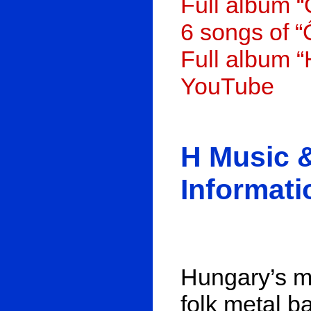
Full album 
6 songs of 
Full album “
YouTube
H Music 
Informati
Hungary’s m
folk metal b