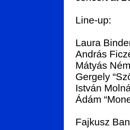
Line-up:
Laura Binder
András Ficze
Mátyás Néme
Gergely “Sz
István Molná
Ádám “Mones
Fajkusz Ban