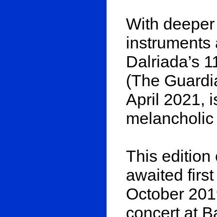
With deeper t
instruments 
Dalriada’s 
(The Guardian
April 2021, 
melancholic 
This edition 
awaited firs
October 2019
concert at B