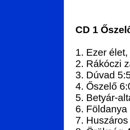
CD 1 Őszel
1. Ezer élet,
2. Rákóczi z
3. Dúvad 5:
4. Őszelő 6:
5. Betyár-al
6. Földanya
7. Huszáros