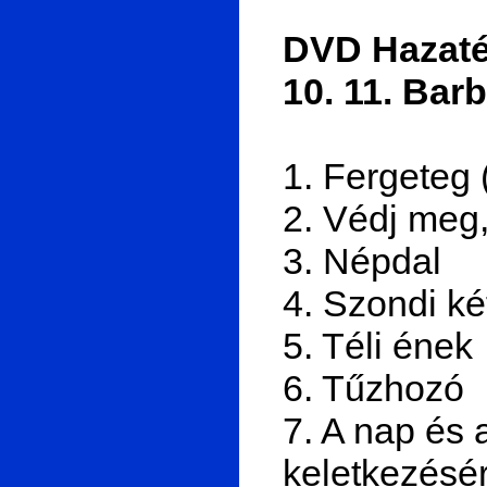
DVD Hazatér
10. 11. Bar
1. Fergeteg (
2. Védj meg,
3. Népdal
4. Szondi ké
5. Téli ének
6. Tűzhozó
7. A nap és 
keletkezésér