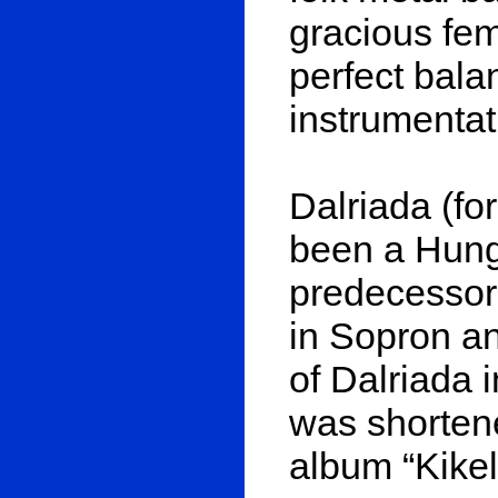
gracious fem
perfect bala
instrumentat
Dalriada (fo
been a Hunga
predecessor
in Sopron a
of Dalriada 
was shortene
album “Kikel