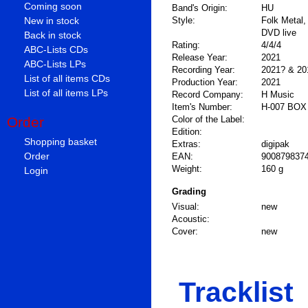
Coming soon
Band's Origin:
HU
New in stock
Style:
Folk Metal,
DVD live
Back in stock
Rating:
4/4/4
ABC-Lists CDs
Release Year:
2021
ABC-Lists LPs
Recording Year:
2021? & 20
List of all items CDs
Production Year:
2021
List of all items LPs
Record Company:
H Music
Item's Number:
H-007 BOX
Order
Color of the Label:
Edition:
Shopping basket
Extras:
digipak
Order
EAN:
900879837
Weight:
160 g
Login
Grading
Visual:
new
Acoustic:
Cover:
new
Tracklist